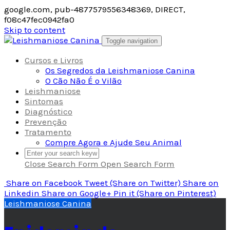
google.com, pub-4877579556348369, DIRECT,
f08c47fec0942fa0
Skip to content
Toggle navigation
Cursos e Livros
Os Segredos da Leishmaniose Canina
O Cão Não É o Vilão
Leishmaniose
Sintomas
Diagnóstico
Prevenção
Tratamento
Compre Agora e Ajude Seu Animal
Close Search Form
Open Search Form
Share
on Facebook
Tweet
(Share on Twitter)
Share
on
Linkedin
Share
on Google+
Pin it
(Share on Pinterest)
Leishmaniose Canina