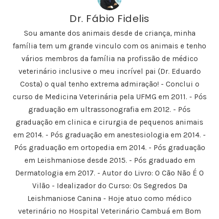
i
o
i
i
r
l
r
l
l
(
h
e
h
h
a
Dr. Fábio Fidelis
a
-
a
a
b
r
m
r
r
r
n
a
n
n
e
Sou amante dos animais desde de criança, minha
o
i
o
o
e
F
l
T
L
m
família tem um grande vinculo com os animais e tenho
a
a
w
i
n
c
u
i
n
o
vários membros da família na profissão de médico
e
m
t
k
v
b
a
t
e
a
veterinário inclusive o meu incrível pai (Dr. Eduardo
o
m
e
d
j
o
i
r
I
a
k
g
(
n
n
Costa) o qual tenho extrema admiração! - Conclui o
(
o
a
(
e
a
(
b
a
l
curso de Medicina Veterinária pela UFMG em 2011. - Pós
b
a
r
b
a
r
b
e
r
)
graduação em ultrassonografia em 2012. - Pós
e
r
e
e
e
e
m
e
graduação em clinica e cirurgia de pequenos animais
m
e
n
m
n
m
o
n
em 2014. - Pós graduação em anestesiologia em 2014. -
o
n
v
o
v
o
a
v
Pós graduação em ortopedia em 2014. - Pós graduação
a
v
j
a
j
a
a
j
a
j
n
a
em Leishmaniose desde 2015. - Pós graduado em
n
a
e
n
e
n
l
e
Dermatologia em 2017. - Autor do Livro: O Cão Não É O
l
e
a
l
a
l
)
a
Vilão - Idealizador do Curso: Os Segredos Da
)
a
)
)
Leishmaniose Canina - Hoje atuo como médico
veterinário no Hospital Veterinário Cambuá em Bom