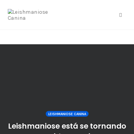
google.com, pub-4877579556348369, DIRECT,
f08c47fec0942fa0
Toggle
Skip
to
content
LEISHMANIOSE CANINA
Leishmaniose está se tornando