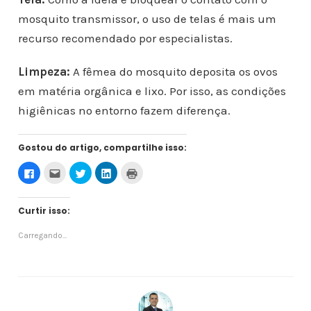
mosquito transmissor, o uso de telas é mais um
recurso recomendado por especialistas.
Limpeza:
A fêmea do mosquito deposita os ovos
em matéria orgânica e lixo. Por isso, as condições
higiênicas no entorno fazem diferença.
Gostou do artigo, compartilhe isso:
C
C
C
C
C
l
l
l
l
l
i
i
i
i
i
q
q
q
q
q
u
u
u
u
u
Curtir isso:
e
e
e
e
e
p
p
p
p
p
a
a
a
a
a
Carregando...
r
r
r
r
r
a
a
a
a
a
c
e
c
c
i
o
n
o
o
m
m
v
m
m
p
p
i
p
p
r
a
a
a
a
i
r
r
r
r
m
t
p
t
t
i