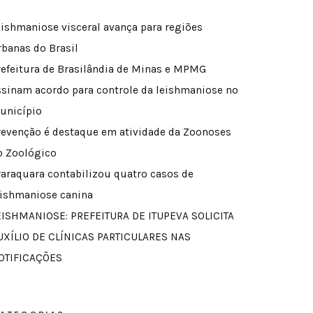
eishmaniose visceral avança para regiões
rbanas do Brasil
refeitura de Brasilândia de Minas e MPMG
ssinam acordo para controle da leishmaniose no
unicípio
revenção é destaque em atividade da Zoonoses
o Zoológico
raraquara contabilizou quatro casos de
eishmaniose canina
EISHMANIOSE: PREFEITURA DE ITUPEVA SOLICITA
UXÍLIO DE CLÍNICAS PARTICULARES NAS
OTIFICAÇÕES