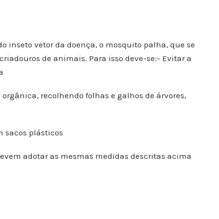
 do inseto vetor da doença, o mosquito palha, que se
riadouros de animais. Para isso deve-se:- Evitar a
a
a orgânica, recolhendo folhas e galhos de árvores,
m sacos plásticos
s devem adotar as mesmas medidas descritas acima