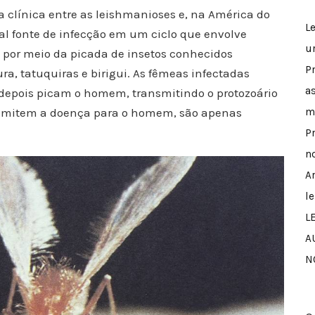
a clínica entre as leishmanioses e, na América do
L
al fonte de infecção em um ciclo que envolve
u
 por meio da picada de insetos conhecidos
P
, tatuquiras e birigui. As fêmeas infectadas
a
 depois picam o homem, transmitindo o protozoário
m
nsmitem a doença para o homem, são apenas
P
n
A
l
L
A
N