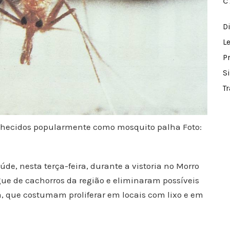
C
D
L
P
S
T
nhecidos popularmente como mosquito palha Foto:
de, nesta terça-feira, durante a vistoria no Morro
ue de cachorros da região e eliminaram possíveis
, que costumam proliferar em locais com lixo e em