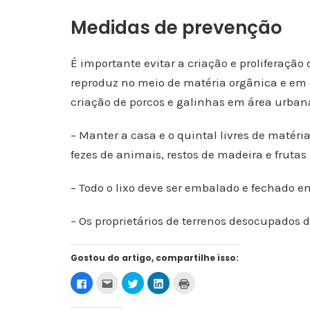
Medidas de prevenção
É importante evitar a criação e proliferação
reproduz no meio de matéria orgânica e em c
criação de porcos e galinhas em área urban
– Manter a casa e o quintal livres de matéri
fezes de animais, restos de madeira e frutas
– Todo o lixo deve ser embalado e fechado e
– Os proprietários de terrenos desocupado
Gostou do artigo, compartilhe isso:
C
C
C
C
C
l
l
l
l
l
i
i
i
i
i
q
q
q
q
q