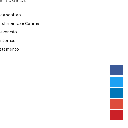
ATEGORIAS
iagnóstico
eishmaniose Canina
revenção
intomas
ratamento