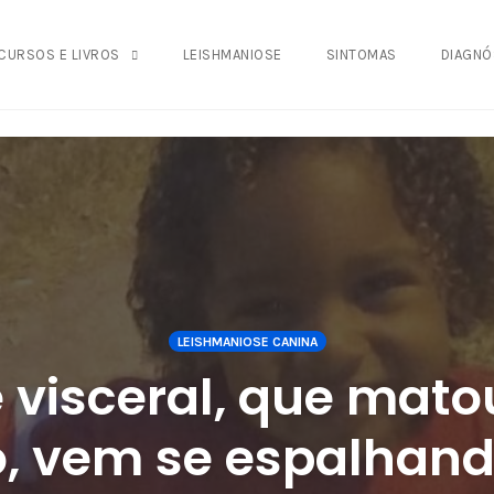
942fa0
CURSOS E LIVROS
LEISHMANIOSE
SINTOMAS
DIAGNÓ
LEISHMANIOSE CANINA
 visceral, que mato
o, vem se espalhand