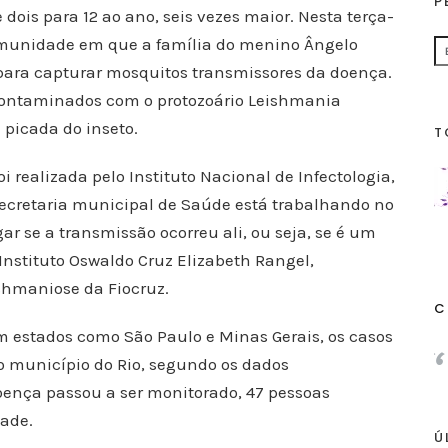
P
dois para 12 ao ano, seis vezes maior. Nesta terça-
comunidade em que a família do menino Ângelo
para capturar mosquitos transmissores da doença.
 contaminados com o protozoário Leishmania
picada do inseto.
T
i realizada pelo Instituto Nacional de Infectologia,
Secretaria municipal de Saúde está trabalhando no
r se a transmissão ocorreu ali, ou seja, se é um
Instituto Oswaldo Cruz Elizabeth Rangel,
shmaniose da Fiocruz.
C
 estados como São Paulo e Minas Gerais, os casos
o município do Rio, segundo os dados
oença passou a ser monitorado, 47 pessoas
dade.
Ú