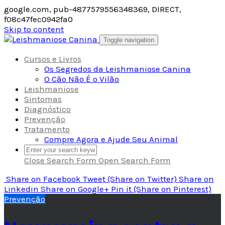
google.com, pub-4877579556348369, DIRECT,
f08c47fec0942fa0
Skip to content
Toggle navigation
Cursos e Livros
Os Segredos da Leishmaniose Canina
O Cão Não É o Vilão
Leishmaniose
Sintomas
Diagnóstico
Prevenção
Tratamento
Compre Agora e Ajude Seu Animal
Close Search Form
Open Search Form
Share
on Facebook
Tweet
(Share on Twitter)
Share
on
Linkedin
Share
on Google+
Pin it
(Share on Pinterest)
Prevenção