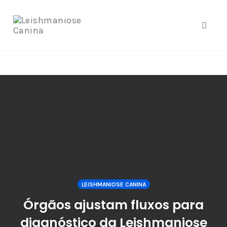
google.com, pub-4877579556348369, DIRECT,
f08c47fec0942fa0
Toggle
Skip
to
content
LEISHMANIOSE CANINA
Órgãos ajustam fluxos para
diagnóstico da Leishmaniose