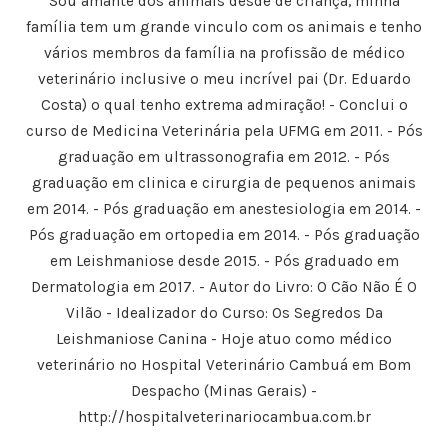
Sou amante dos animais desde de criança, minha
o
i
o
o
e
F
l
T
L
m
família tem um grande vinculo com os animais e tenho
a
a
w
i
n
c
u
i
n
o
vários membros da família na profissão de médico
e
m
t
k
v
b
a
t
e
a
veterinário inclusive o meu incrível pai (Dr. Eduardo
o
m
e
d
j
o
i
r
I
a
k
g
(
n
n
Costa) o qual tenho extrema admiração! - Conclui o
(
o
a
(
e
a
(
b
a
l
curso de Medicina Veterinária pela UFMG em 2011. - Pós
b
a
r
b
a
r
b
e
r
)
graduação em ultrassonografia em 2012. - Pós
e
r
e
e
e
e
m
e
graduação em clinica e cirurgia de pequenos animais
m
e
n
m
n
m
o
n
em 2014. - Pós graduação em anestesiologia em 2014. -
o
n
v
o
v
o
a
v
Pós graduação em ortopedia em 2014. - Pós graduação
a
v
j
a
j
a
a
j
a
j
n
a
em Leishmaniose desde 2015. - Pós graduado em
n
a
e
n
e
n
l
e
Dermatologia em 2017. - Autor do Livro: O Cão Não É O
l
e
a
l
a
l
)
a
Vilão - Idealizador do Curso: Os Segredos Da
)
a
)
)
Leishmaniose Canina - Hoje atuo como médico
veterinário no Hospital Veterinário Cambuá em Bom
Despacho (Minas Gerais) -
http://hospitalveterinariocambua.com.br