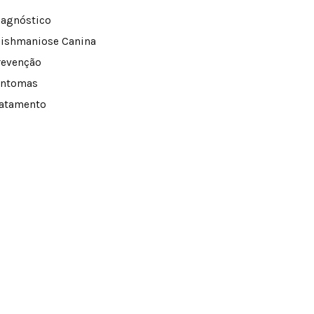
iagnóstico
eishmaniose Canina
revenção
intomas
ratamento