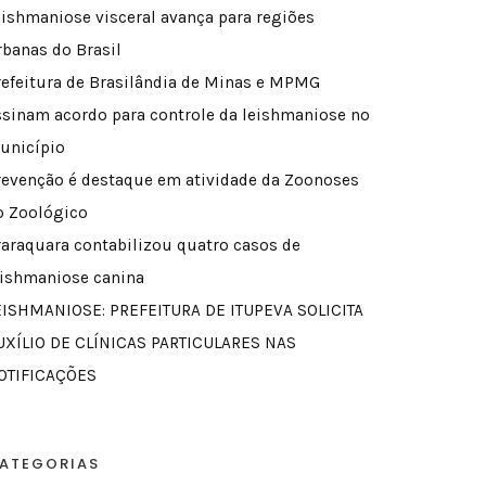
eishmaniose visceral avança para regiões
rbanas do Brasil
refeitura de Brasilândia de Minas e MPMG
ssinam acordo para controle da leishmaniose no
unicípio
revenção é destaque em atividade da Zoonoses
o Zoológico
raraquara contabilizou quatro casos de
eishmaniose canina
EISHMANIOSE: PREFEITURA DE ITUPEVA SOLICITA
UXÍLIO DE CLÍNICAS PARTICULARES NAS
OTIFICAÇÕES
ATEGORIAS