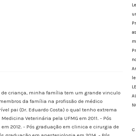
L
u
P
a
m
P
n
A
l
L
de criança, minha família tem um grande vinculo
A
 membros da família na profissão de médico
N
rível pai (Dr. Eduardo Costa) o qual tenho extrema
e Medicina Veterinária pela UFMG em 2011. - Pós
em 2012. - Pós graduação em clinica e cirurgia de
C
ós graduação em anestesiologia em 2014. - Pós