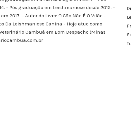
4. - Pós graduação em Leishmaniose desde 2015. -
D
 2017. - Autor do Livro: O Cão Não É O Vilão -
L
dos Da Leishmaniose Canina - Hoje atuo como
P
l Veterinário Cambuá em Bom Despacho (Minas
S
inariocambua.com.br
T