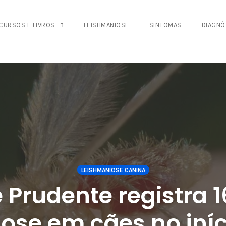
942fa0
CURSOS E LIVROS
LEISHMANIOSE
SINTOMAS
DIAGNÓ
LEISHMANIOSE CANINA
 Prudente registra 
ose em cães no iníc