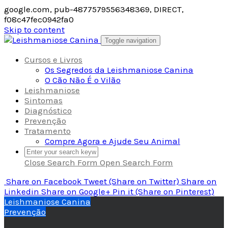
google.com, pub-4877579556348369, DIRECT,
f08c47fec0942fa0
Skip to content
Toggle navigation
Cursos e Livros
Os Segredos da Leishmaniose Canina
O Cão Não É o Vilão
Leishmaniose
Sintomas
Diagnóstico
Prevenção
Tratamento
Compre Agora e Ajude Seu Animal
Close Search Form
Open Search Form
Share
on Facebook
Tweet
(Share on Twitter)
Share
on
Linkedin
Share
on Google+
Pin it
(Share on Pinterest)
Leishmaniose Canina
Prevenção