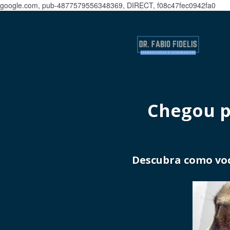
google.com, pub-4877579556348369, DIRECT, f08c47fec0942fa0
Chegou p
Descubra como vo