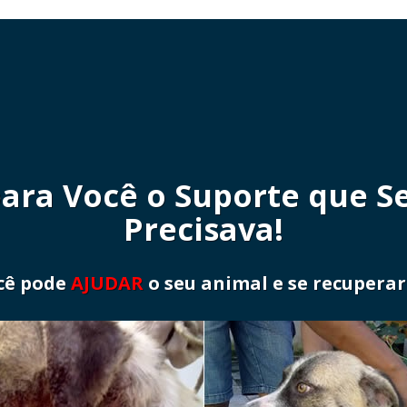
ara Você o Suporte que S
Precisava!
cê pode
AJUDAR
o seu animal e se recupera