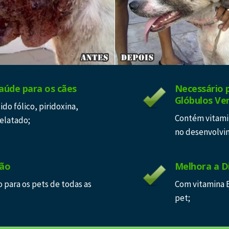
aúde para os cães
Necessário 
Glóbulos Ve
do fólico, piridoxina,
Contém vitamin
uelatado;
no desenvolvi
ção
Melhora a D
para os pets de todas as
Com vitamina 
pet;