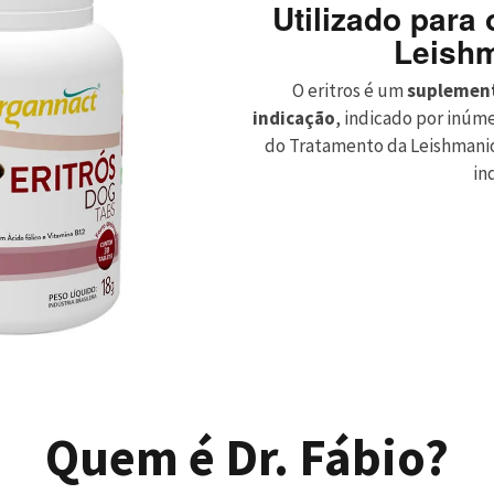
Utilizado para
Leish
O eritros é um
suplement
indicação
, indicado por inúme
do Tratamento da Leishmanios
in
Quem é Dr. Fábio?