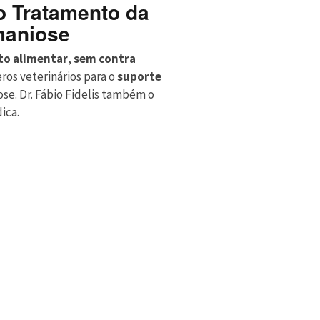
 o Tratamento da
maniose
o alimentar
,
sem contra
ros veterinários para o
suporte
e. Dr. Fábio Fidelis também o
dica.