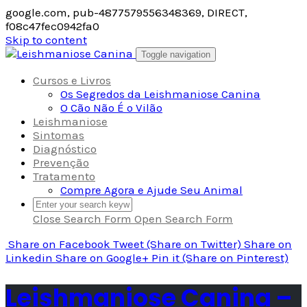
google.com, pub-4877579556348369, DIRECT,
f08c47fec0942fa0
Skip to content
Toggle navigation
Cursos e Livros
Os Segredos da Leishmaniose Canina
O Cão Não É o Vilão
Leishmaniose
Sintomas
Diagnóstico
Prevenção
Tratamento
Compre Agora e Ajude Seu Animal
Close Search Form
Open Search Form
Share
on Facebook
Tweet
(Share on Twitter)
Share
on
Linkedin
Share
on Google+
Pin it
(Share on Pinterest)
Leishmaniose Canina –