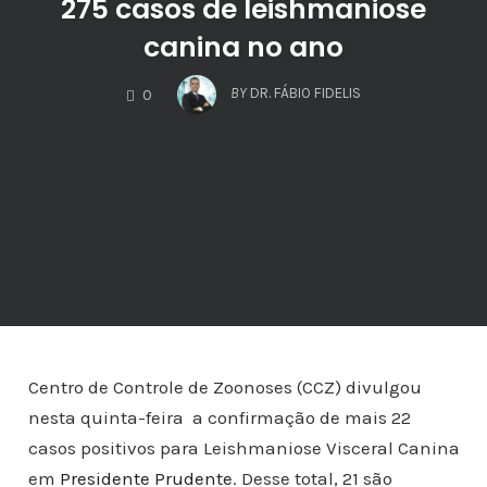
275 casos de leishmaniose
canina no ano
COMMENTS
BY
DR. FÁBIO FIDELIS
0
Centro de Controle de Zoonoses (CCZ) divulgou
nesta quinta-feira a confirmação de mais 22
casos positivos para Leishmaniose Visceral Canina
em
Presidente Prudente
. Desse total, 21 são