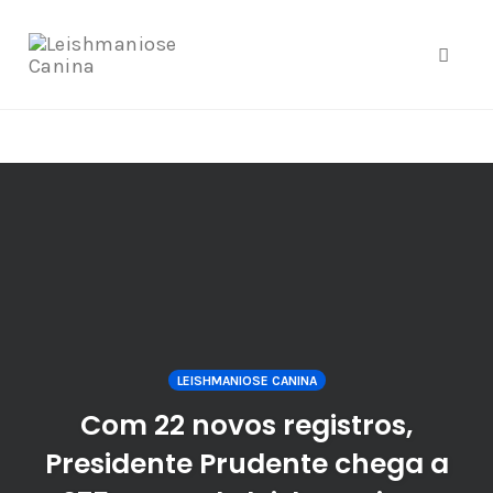
google.com, pub-4877579556348369, DIRECT,
f08c47fec0942fa0
Toggle
Skip
to
content
LEISHMANIOSE CANINA
Com 22 novos registros,
Presidente Prudente chega a