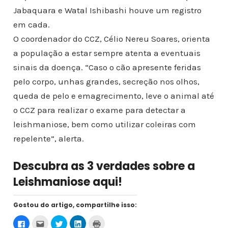
Jabaquara e Watal Ishibashi houve um registro
em cada.
O coordenador do CCZ, Célio Nereu Soares, orienta
a população a estar sempre atenta a eventuais
sinais da doença. “Caso o cão apresente feridas
pelo corpo, unhas grandes, secreção nos olhos,
queda de pelo e emagrecimento, leve o animal até
o CCZ para realizar o exame para detectar a
leishmaniose, bem como utilizar coleiras com
repelente”, alerta.
Descubra as 3 verdades sobre a
Leishmaniose aqui!
Gostou do artigo, compartilhe isso:
C
C
C
C
C
l
l
l
l
l