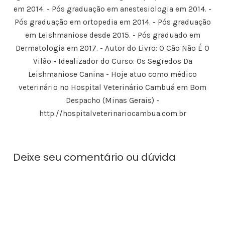
n
m
o
n
em 2014. - Pós graduação em anestesiologia em 2014. -
o
n
v
o
v
o
a
v
Pós graduação em ortopedia em 2014. - Pós graduação
a
v
j
a
j
a
a
j
a
j
n
a
em Leishmaniose desde 2015. - Pós graduado em
n
a
e
n
e
n
l
e
Dermatologia em 2017. - Autor do Livro: O Cão Não É O
l
e
a
l
a
l
)
a
Vilão - Idealizador do Curso: Os Segredos Da
)
a
)
)
Leishmaniose Canina - Hoje atuo como médico
veterinário no Hospital Veterinário Cambuá em Bom
Despacho (Minas Gerais) -
http://hospitalveterinariocambua.com.br
Deixe seu comentário ou dúvida