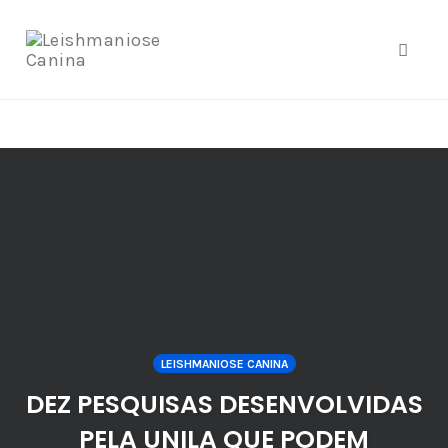
google.com, pub-4877579556348369, DIRECT,
f08c47fec0942fa0
Toggle
Skip
to
content
LEISHMANIOSE CANINA
DEZ PESQUISAS DESENVOLVIDAS
PELA UNILA QUE PODEM