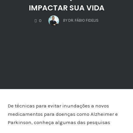
IMPACTAR SUA VIDA
COMMENTS
BY
DR. FÁBIO FIDELIS
0
De técnicas para evitar inundações a novos
medicamentos para doenças como Alzheimer e
Parkinson, conheça algumas das pesquisas