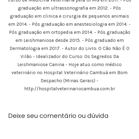
b
a
r
b
a
r
b
e
r
)
graduação em ultrassonografia em 2012. - Pós
e
r
e
e
e
e
m
e
graduação em clinica e cirurgia de pequenos animais
m
e
n
m
n
m
o
n
em 2014. - Pós graduação em anestesiologia em 2014. -
o
n
v
o
v
o
a
v
Pós graduação em ortopedia em 2014. - Pós graduação
a
v
j
a
j
a
a
j
a
j
n
a
em Leishmaniose desde 2015. - Pós graduado em
n
a
e
n
e
n
l
e
Dermatologia em 2017. - Autor do Livro: O Cão Não É O
l
e
a
l
a
l
)
a
Vilão - Idealizador do Curso: Os Segredos Da
)
a
)
)
Leishmaniose Canina - Hoje atuo como médico
veterinário no Hospital Veterinário Cambuá em Bom
Despacho (Minas Gerais) -
http://hospitalveterinariocambua.com.br
Deixe seu comentário ou dúvida