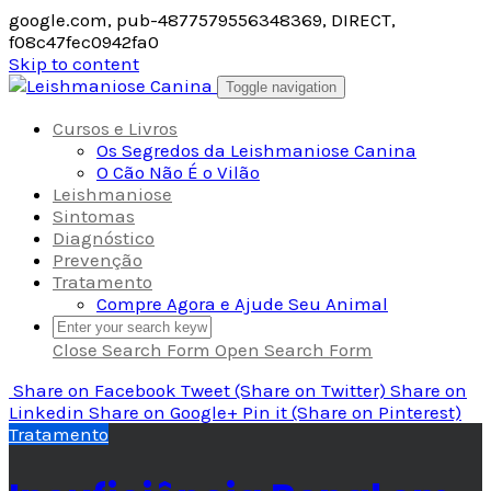
google.com, pub-4877579556348369, DIRECT,
f08c47fec0942fa0
Skip to content
Toggle navigation
Cursos e Livros
Os Segredos da Leishmaniose Canina
O Cão Não É o Vilão
Leishmaniose
Sintomas
Diagnóstico
Prevenção
Tratamento
Compre Agora e Ajude Seu Animal
Close Search Form
Open Search Form
Share
on Facebook
Tweet
(Share on Twitter)
Share
on
Linkedin
Share
on Google+
Pin it
(Share on Pinterest)
Tratamento