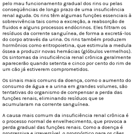
pelo mau funcionamento gradual dos rins ou pelas
conseqüências de longo prazo de uma insuficiência
renal aguda. Os rins têm algumas funções essenciais à
sobrevivência tais como a excreção, a reabsorção de
fluidos e alguns processos endócrinos. Eles filtram os
resíduos da corrente sanguínea, de forma a excretá-los
do corpo através da urina. Os rins também produzem
hormônios como eritropoietina, que estimula a medula
óssea a produzir novas hemácias (glóbulos vermelhos).
Os sintomas da insuficiência renal crônica geralmente
aparecerão quando setenta e cinco por cento do rim de
um cão já estiverem comprometidos.
Os sinais mais comuns da doença, como o aumento do
consumo de água e a urina em grandes volumes, são
tentativas do organismo de compensar a perda das
funções renais, eliminando resíduos que se
acumularam na corrente sanguínea.
A causa mais comum da insuficiência renal crônica é
o processo normal de envelhecimento, que provoca a
perda gradual das funções renais. Como a doença é
progressiva e irreversível, o prognóstico para os cães