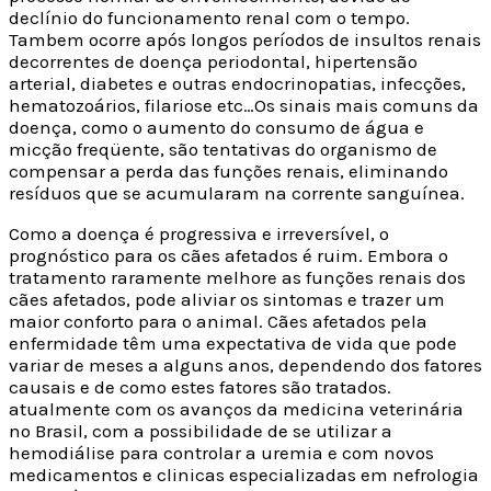
declínio do funcionamento renal com o tempo.
Tambem ocorre após longos períodos de insultos renais
decorrentes de doença periodontal, hipertensão
arterial, diabetes e outras endocrinopatias, infecções,
hematozoários, filariose etc…Os sinais mais comuns da
doença, como o aumento do consumo de água e
micção freqüente, são tentativas do organismo de
compensar a perda das funções renais, eliminando
resíduos que se acumularam na corrente sanguínea.
Como a doença é progressiva e irreversível, o
prognóstico para os cães afetados é ruim. Embora o
tratamento raramente melhore as funções renais dos
cães afetados, pode aliviar os sintomas e trazer um
maior conforto para o animal. Cães afetados pela
enfermidade têm uma expectativa de vida que pode
variar de meses a alguns anos, dependendo dos fatores
causais e de como estes fatores são tratados.
atualmente com os avanços da medicina veterinária
no Brasil, com a possibilidade de se utilizar a
hemodiálise para controlar a uremia e com novos
medicamentos e clinicas especializadas em nefrologia