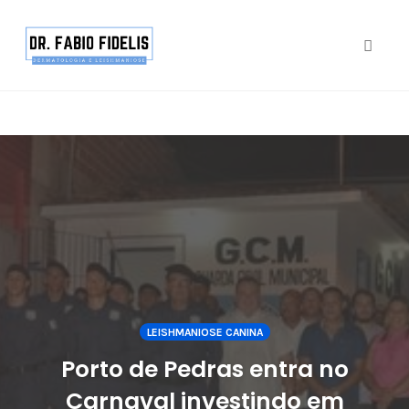
google.com, pub-4877579556348369, DIRECT,
f08c47fec0942fa0
Toggle
Skip
to
content
LEISHMANIOSE CANINA
Porto de Pedras entra no
Carnaval investindo em