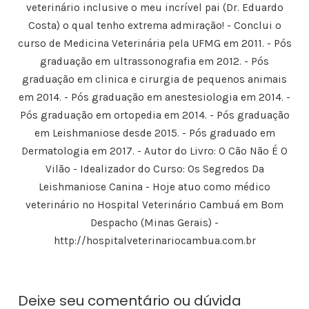
veterinário inclusive o meu incrível pai (Dr. Eduardo
o
m
e
d
j
o
i
r
I
a
k
g
(
n
n
Costa) o qual tenho extrema admiração! - Conclui o
(
o
a
(
e
a
(
b
a
l
curso de Medicina Veterinária pela UFMG em 2011. - Pós
b
a
r
b
a
r
b
e
r
)
graduação em ultrassonografia em 2012. - Pós
e
r
e
e
e
e
m
e
graduação em clinica e cirurgia de pequenos animais
m
e
n
m
n
m
o
n
em 2014. - Pós graduação em anestesiologia em 2014. -
o
n
v
o
v
o
a
v
Pós graduação em ortopedia em 2014. - Pós graduação
a
v
j
a
j
a
a
j
a
j
n
a
em Leishmaniose desde 2015. - Pós graduado em
n
a
e
n
e
n
l
e
Dermatologia em 2017. - Autor do Livro: O Cão Não É O
l
e
a
l
a
l
)
a
Vilão - Idealizador do Curso: Os Segredos Da
)
a
)
)
Leishmaniose Canina - Hoje atuo como médico
veterinário no Hospital Veterinário Cambuá em Bom
Despacho (Minas Gerais) -
http://hospitalveterinariocambua.com.br
Deixe seu comentário ou dúvida