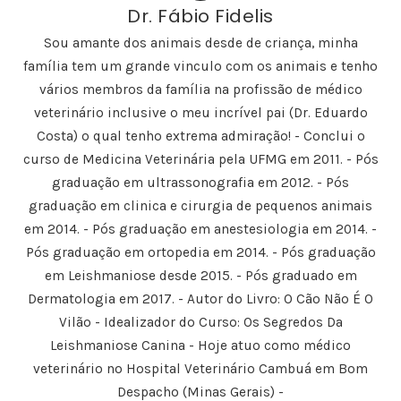
h
e
h
h
a
Dr. Fábio Fidelis
a
-
a
a
b
r
m
r
r
r
n
a
n
n
e
Sou amante dos animais desde de criança, minha
o
i
o
o
e
F
l
T
L
m
família tem um grande vinculo com os animais e tenho
a
a
w
i
n
c
u
i
n
o
vários membros da família na profissão de médico
e
m
t
k
v
b
a
t
e
a
veterinário inclusive o meu incrível pai (Dr. Eduardo
o
m
e
d
j
o
i
r
I
a
k
g
(
n
n
Costa) o qual tenho extrema admiração! - Conclui o
(
o
a
(
e
a
(
b
a
l
curso de Medicina Veterinária pela UFMG em 2011. - Pós
b
a
r
b
a
r
b
e
r
)
graduação em ultrassonografia em 2012. - Pós
e
r
e
e
e
e
m
e
graduação em clinica e cirurgia de pequenos animais
m
e
n
m
n
m
o
n
em 2014. - Pós graduação em anestesiologia em 2014. -
o
n
v
o
v
o
a
v
Pós graduação em ortopedia em 2014. - Pós graduação
a
v
j
a
j
a
a
j
a
j
n
a
em Leishmaniose desde 2015. - Pós graduado em
n
a
e
n
e
n
l
e
Dermatologia em 2017. - Autor do Livro: O Cão Não É O
l
e
a
l
a
l
)
a
Vilão - Idealizador do Curso: Os Segredos Da
)
a
)
)
Leishmaniose Canina - Hoje atuo como médico
veterinário no Hospital Veterinário Cambuá em Bom
Despacho (Minas Gerais) -