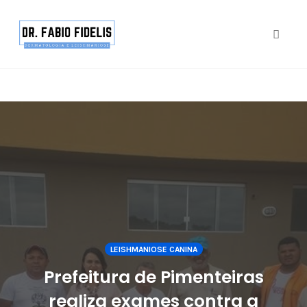
google.com, pub-4877579556348369, DIRECT,
f08c47fec0942fa0
Toggle
Skip
to
content
LEISHMANIOSE CANINA
Prefeitura de Pimenteiras
realiza exames contra a