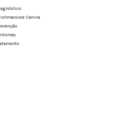
iagnóstico
eishmaniose Canina
revenção
intomas
ratamento