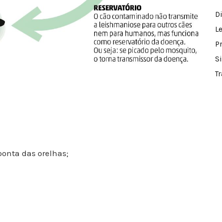
D
L
P
S
T
ponta das orelhas;