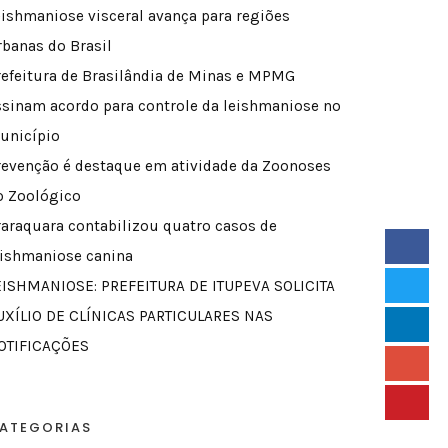
eishmaniose visceral avança para regiões
rbanas do Brasil
refeitura de Brasilândia de Minas e MPMG
ssinam acordo para controle da leishmaniose no
unicípio
revenção é destaque em atividade da Zoonoses
o Zoológico
raraquara contabilizou quatro casos de
eishmaniose canina
EISHMANIOSE: PREFEITURA DE ITUPEVA SOLICITA
UXÍLIO DE CLÍNICAS PARTICULARES NAS
OTIFICAÇÕES
ATEGORIAS