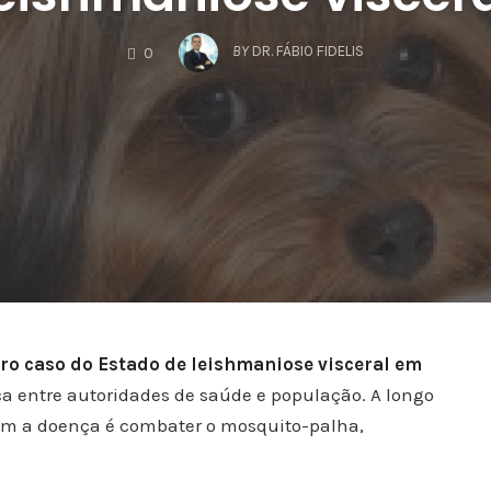
COMMENTS
BY
DR. FÁBIO FIDELIS
0
iro caso do Estado de leishmaniose visceral em
ça entre autoridades de saúde e população. A longo
com a doença é combater o mosquito-palha,