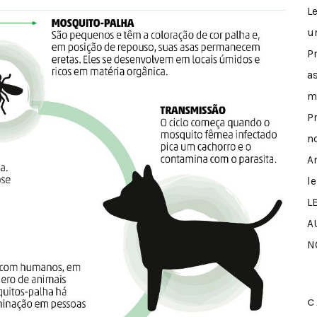
L
u
P
a
m
P
n
A
l
L
A
N
C