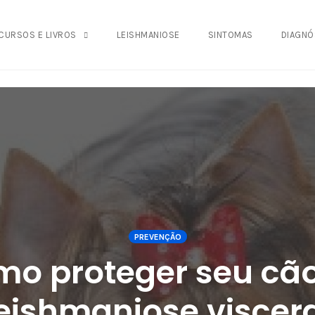
942fa0
CURSOS E LIVROS
LEISHMANIOSE
SINTOMAS
DIAGNÓ
PREVENÇÃO
mo proteger seu cão
eishmaniose viscer