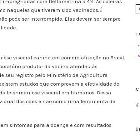
s impregnadas com Deltametrina a 4%. As coleiras
mo naqueles que tiverem sido vacinados.É
 não pode ser interrompido. Elas devem ser sempre
alidade.
T
ose visceral canina em comercialização no Brasil.
boratório produtor da vacina atendeu às
 seu registro pelo Ministério da Agricultura
 existem estudos que comprovem a efetividade do
C
 da leishmaniose visceral em humanos. Dessa
ndividual dos cães e não como uma ferramenta de
sem sintomas para a doença e com resultados
Ú