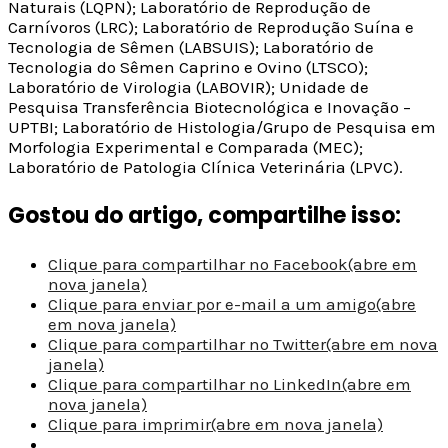
Naturais (LQPN); Laboratório de Reprodução de
Carnívoros (LRC); Laboratório de Reprodução Suína e
Tecnologia de Sêmen (LABSUIS); Laboratório de
Tecnologia do Sêmen Caprino e Ovino (LTSCO);
Laboratório de Virologia (LABOVIR); Unidade de
Pesquisa Transferência Biotecnológica e Inovação –
UPTBI; Laboratório de Histologia/Grupo de Pesquisa em
Morfologia Experimental e Comparada (MEC);
Laboratório de Patologia Clínica Veterinária (LPVC).
Gostou do artigo, compartilhe isso:
Clique para compartilhar no Facebook(abre em
nova janela)
Clique para enviar por e-mail a um amigo(abre
em nova janela)
Clique para compartilhar no Twitter(abre em nova
janela)
Clique para compartilhar no LinkedIn(abre em
nova janela)
Clique para imprimir(abre em nova janela)