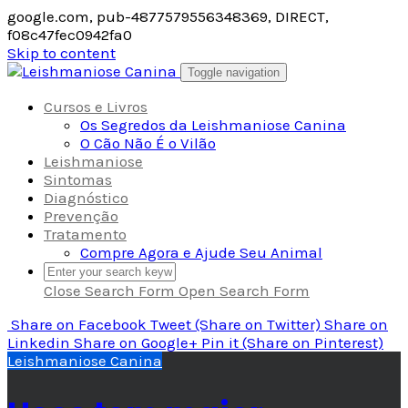
google.com, pub-4877579556348369, DIRECT,
f08c47fec0942fa0
Skip to content
Toggle navigation
Cursos e Livros
Os Segredos da Leishmaniose Canina
O Cão Não É o Vilão
Leishmaniose
Sintomas
Diagnóstico
Prevenção
Tratamento
Compre Agora e Ajude Seu Animal
Close Search Form
Open Search Form
Share
on Facebook
Tweet
(Share on Twitter)
Share
on
Linkedin
Share
on Google+
Pin it
(Share on Pinterest)
Leishmaniose Canina